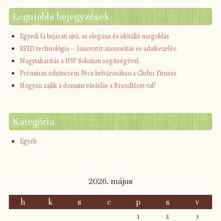
Legutóbbi bejegyzések
Egyedi fa bejárati ajtó, az elegáns és időtálló megoldás
RFID technológia – Innovatív azonosítás és adatkezelés.
Nagytakarítás a HW Solution segítségével.
Prémium edzőterem Pécs belvárosában a Club11 Fitness
Hogyan zajlik a domain vásárlás a BrandHost-tal?
Kategória
Egyéb
2026. május
h
k
s
c
p
s
v
1
2
3