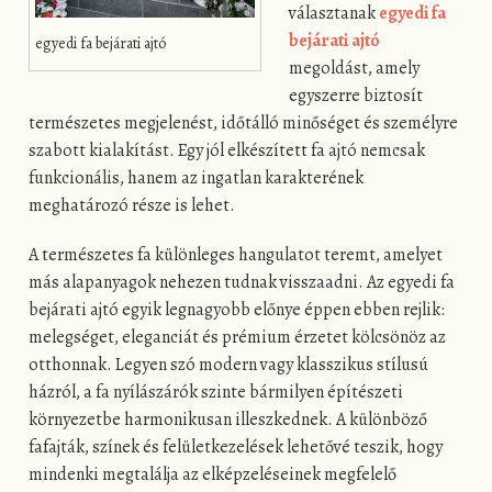
választanak
egyedi fa
bejárati ajtó
egyedi fa bejárati ajtó
megoldást, amely
egyszerre biztosít
természetes megjelenést, időtálló minőséget és személyre
szabott kialakítást. Egy jól elkészített fa ajtó nemcsak
funkcionális, hanem az ingatlan karakterének
meghatározó része is lehet.
A természetes fa különleges hangulatot teremt, amelyet
más alapanyagok nehezen tudnak visszaadni. Az egyedi fa
bejárati ajtó egyik legnagyobb előnye éppen ebben rejlik:
melegséget, eleganciát és prémium érzetet kölcsönöz az
otthonnak. Legyen szó modern vagy klasszikus stílusú
házról, a fa nyílászárók szinte bármilyen építészeti
környezetbe harmonikusan illeszkednek. A különböző
fafajták, színek és felületkezelések lehetővé teszik, hogy
mindenki megtalálja az elképzeléseinek megfelelő