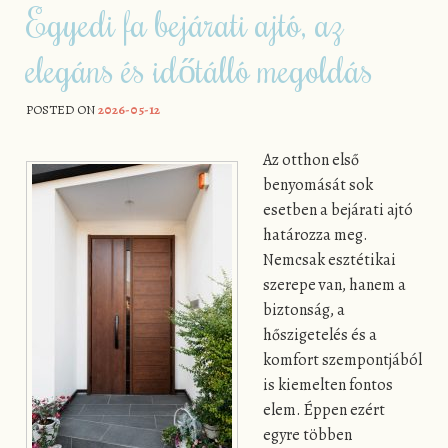
Egyedi fa bejárati ajtó, az
elegáns és időtálló megoldás
POSTED ON
2026-05-12
Az otthon első
benyomását sok
esetben a bejárati ajtó
határozza meg.
Nemcsak esztétikai
szerepe van, hanem a
biztonság, a
hőszigetelés és a
komfort szempontjából
is kiemelten fontos
elem. Éppen ezért
egyre többen