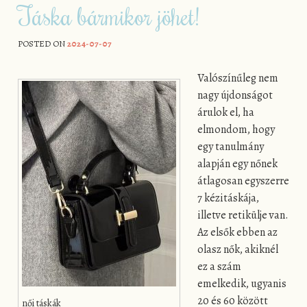
Táska bármikor jöhet!
POSTED ON
2024-07-07
Valószínűleg nem
nagy újdonságot
árulok el, ha
elmondom, hogy
egy tanulmány
alapján egy nőnek
átlagosan egyszerre
7 kézitáskája,
illetve retikülje van.
Az elsők ebben az
olasz nők, akiknél
ez a szám
emelkedik, ugyanis
20 és 60 között
női táskák