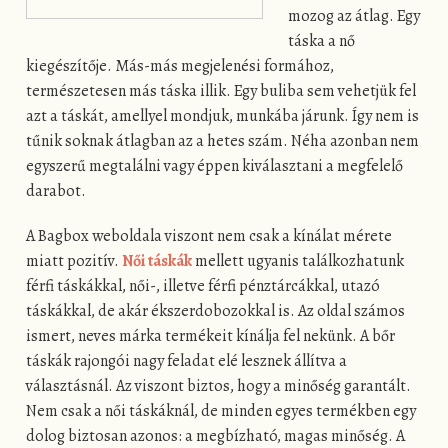
mozog az átlag. Egy
táska a nő
kiegészítője. Más-más megjelenési formához,
természetesen más táska illik. Egy buliba sem vehetjük fel
azt a táskát, amellyel mondjuk, munkába járunk. Így nem is
tűnik soknak átlagban az a hetes szám. Néha azonban nem
egyszerű megtalálni vagy éppen kiválasztani a megfelelő
darabot.
A Bagbox weboldala viszont nem csak a kínálat mérete
miatt pozitív.
Női táskák
mellett ugyanis találkozhatunk
férfi táskákkal, női-, illetve férfi pénztárcákkal, utazó
táskákkal, de akár ékszerdobozokkal is. Az oldal számos
ismert, neves márka termékeit kínálja fel nekünk. A bőr
táskák rajongói nagy feladat elé lesznek állítva a
választásnál. Az viszont biztos, hogy a minőség garantált.
Nem csak a női táskáknál, de minden egyes termékben egy
dolog biztosan azonos: a megbízható, magas minőség. A