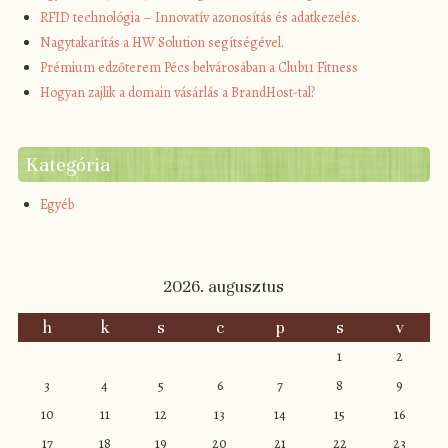
RFID technológia – Innovatív azonosítás és adatkezelés.
Nagytakarítás a HW Solution segítségével.
Prémium edzőterem Pécs belvárosában a Club11 Fitness
Hogyan zajlik a domain vásárlás a BrandHost-tal?
Kategória
Egyéb
2026. augusztus
h
k
s
c
p
s
v
1
2
3
4
5
6
7
8
9
10
11
12
13
14
15
16
17
18
19
20
21
22
23