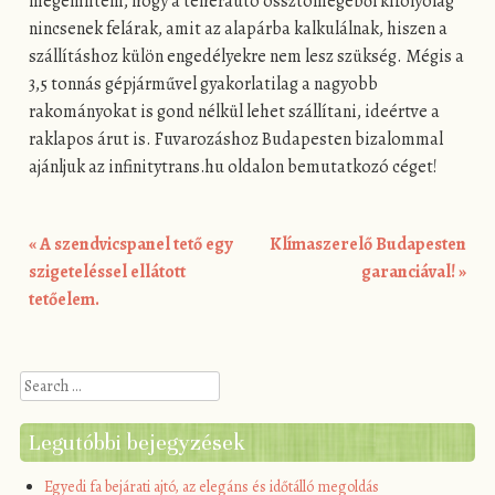
megemlíteni, hogy a teherautó össztömegéből kifolyólag
nincsenek felárak, amit az alapárba kalkulálnak, hiszen a
szállításhoz külön engedélyekre nem lesz szükség. Mégis a
3,5 tonnás gépjárművel gyakorlatilag a nagyobb
rakományokat is gond nélkül lehet szállítani, ideértve a
raklapos árut is. Fuvarozáshoz Budapesten bizalommal
ajánljuk az infinitytrans.hu oldalon bemutatkozó céget!
«
A szendvicspanel tető egy
Klímaszerelő Budapesten
Post navigation
szigeteléssel ellátott
garanciával!
»
tetőelem.
Search
Legutóbbi bejegyzések
Egyedi fa bejárati ajtó, az elegáns és időtálló megoldás