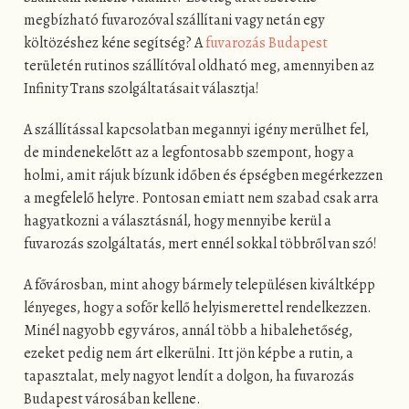
megbízható fuvarozóval szállítani vagy netán egy
költözéshez kéne segítség? A
fuvarozás Budapest
területén rutinos szállítóval oldható meg, amennyiben az
Infinity Trans szolgáltatásait választja!
A szállítással kapcsolatban megannyi igény merülhet fel,
de mindenekelőtt az a legfontosabb szempont, hogy a
holmi, amit rájuk bízunk időben és épségben megérkezzen
a megfelelő helyre. Pontosan emiatt nem szabad csak arra
hagyatkozni a választásnál, hogy mennyibe kerül a
fuvarozás szolgáltatás, mert ennél sokkal többről van szó!
A fővárosban, mint ahogy bármely településen kiváltképp
lényeges, hogy a sofőr kellő helyismerettel rendelkezzen.
Minél nagyobb egy város, annál több a hibalehetőség,
ezeket pedig nem árt elkerülni. Itt jön képbe a rutin, a
tapasztalat, mely nagyot lendít a dolgon, ha fuvarozás
Budapest városában kellene.