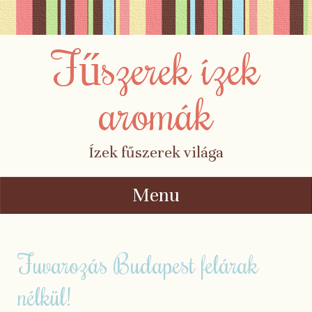
Fűszerek ízek
aromák
Ízek fűszerek világa
Menu
Skip to content
Fuvarozás Budapest felárak
nélkül!