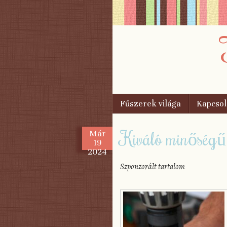
Skip to content
Fűszerek világa
Kapcsol
Menu
Kiváló minőségű 
Már
19
2024
Szponzorált tartalom