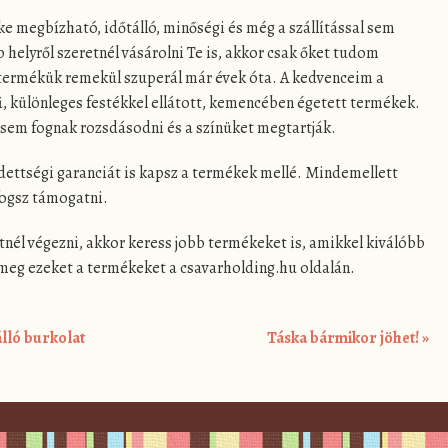
 megbízható, időtálló, minőségi és még a szállítással sem
helyről szeretnél vásárolni Te is, akkor csak őket tudom
termékük remekül szuperál már évek óta. A kedvenceim a
 különleges festékkel ellátott, kemencében égetett termékek.
l sem fognak rozsdásodni és a színüket megtartják.
edettségi garanciát is kapsz a termékek mellé. Mindemellett
fogsz támogatni.
él végezni, akkor keress jobb termékeket is, amikkel kiválóbb
meg ezeket a termékeket a csavarholding.hu oldalán.
álló burkolat
Táska bármikor jöhet!
»