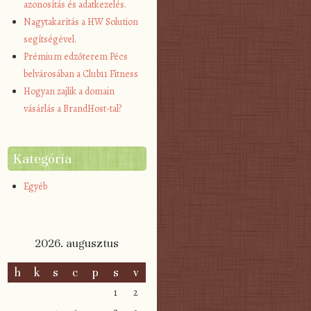
azonosítás és adatkezelés.
Nagytakarítás a HW Solution
segítségével.
Prémium edzőterem Pécs
belvárosában a Club11 Fitness
Hogyan zajlik a domain
vásárlás a BrandHost-tal?
Kategória
Egyéb
2026. augusztus
h
k
s
c
p
s
v
1
2