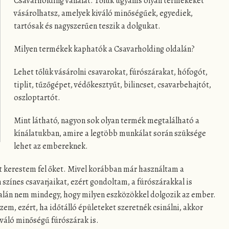
Csavarholding vállalat. Tőlük ugyanis olyan termékeket
vásárolhatsz, amelyek kiváló minőségűek, egyediek,
tartósak és nagyszerűen teszik a dolgukat.
Milyen termékek kaphatók a Csavarholding oldalán?
Lehet tőlük vásárolni csavarokat, fúrószárakat, hófogót,
tiplit, tűzőgépet, védőkesztyűt, bilincset, csavarbehajtót,
oszloptartót.
Mint látható, nagyon sok olyan termék megtalálható a
kínálatukban, amire a legtöbb munkálat során szüksége
lehet az embereknek.
 kerestem fel őket. Mivel korábban már használtam a
színes csavarjaikat, ezért gondoltam, a fúrószárakkal is
talán nem mindegy, hogy milyen eszközökkel dolgozik az ember.
em, ezért, ha időtálló épületeket szeretnék csinálni, akkor
váló minőségű fúrószárak is.