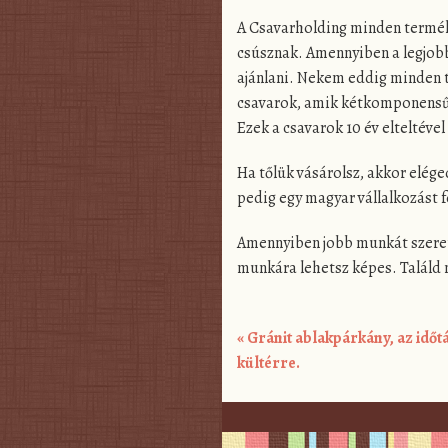
A Csavarholding minden terméke
csúsznak. Amennyiben a legjobb 
ajánlani. Nekem eddig minden 
csavarok, amik kétkomponensű,
Ezek a csavarok 10 év elteltéve
Ha tőlük vásárolsz, akkor elég
pedig egy magyar vállalkozást 
Amennyiben jobb munkát szeretn
munkára lehetsz képes. Találd 
«
Gránit ablakpárkány, az időt
Post navigation
kültérre.