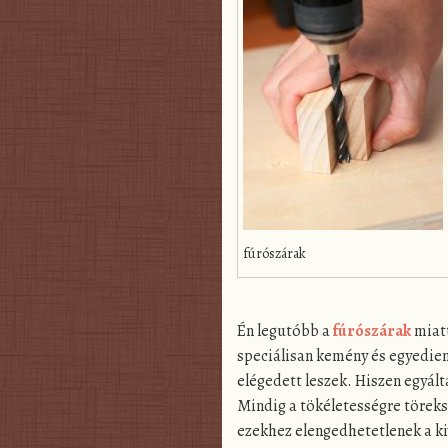
fúrószárak
Én legutóbb a
fúrószárak
miatt
speciálisan kemény és egyedien 
elégedett leszek. Hiszen egyál
Mindig a tökéletességre töreksz
ezekhez elengedhetetlenek a ki