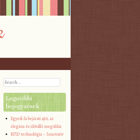
k
Search
Legutóbbi
bejegyzések
Egyedi fa bejárati ajtó, az
elegáns és időtálló megoldás
RFID technológia – Innovatív