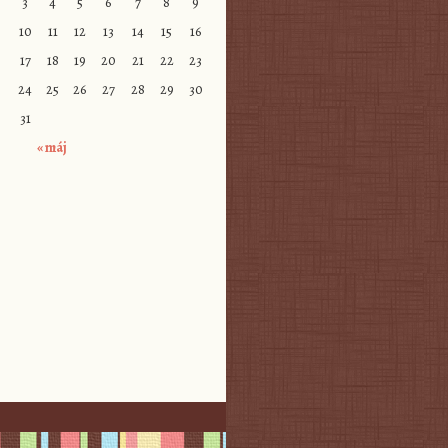
3
4
5
6
7
8
9
10
11
12
13
14
15
16
17
18
19
20
21
22
23
24
25
26
27
28
29
30
31
« máj