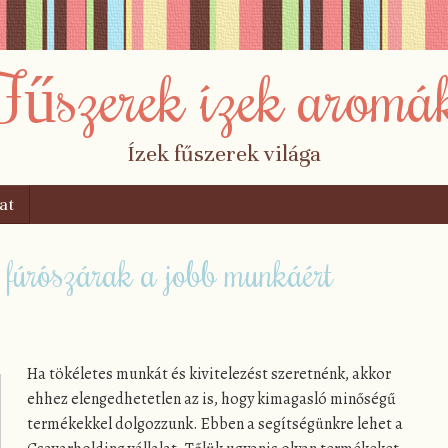
Fűszerek ízek aromá
Ízek fűszerek világa
at
fúrószárak a jobb munkáért
Ha tökéletes munkát és kivitelezést szeretnénk, akkor
ehhez elengedhetetlen az is, hogy kimagasló minőségű
termékekkel dolgozzunk. Ebben a segítségünkre lehet a